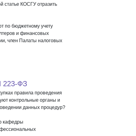
ой статье КОСГУ отразить
рт по бюджетному учету
лтеров и финансовых
ии, член Палаты налоговых
N 223-ФЗ
купках правила проведения
туют контрольные органы и
проведении данных процедур?
р кафедры
офессиональных