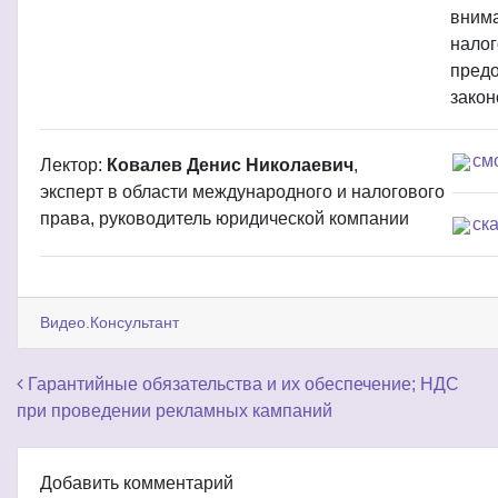
внима
налог
пред
закон
см
Лектор:
Ковалев Денис Николаевич
,
эксперт в области международного и налогового
права, руководитель юридической компании
ск
Видео.Консультант
Навигация по записям
Гарантийные обязательства и их обеспечение; НДС
при проведении рекламных кампаний
Добавить комментарий