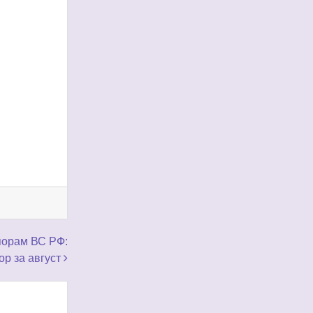
порам ВС РФ:
ор за август