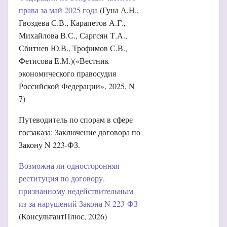
права за май 2025 года
(Гуна А.Н.,
Гвоздева С.В., Карапетов А.Г.,
Михайлова В.С., Саргсян Т.А.,
Сбитнев Ю.В., Трофимов С.В.,
Фетисова Е.М.)(«Вестник
экономического правосудия
Российской Федерации», 2025, N
7)
Путеводитель по спорам в сфере
госзаказа: Заключение договора по
Закону N 223-ФЗ.
Возможна ли односторонняя
реституция по договору,
признанному недействительным
из-за нарушений Закона N 223-ФЗ
(КонсультантПлюс, 2026)