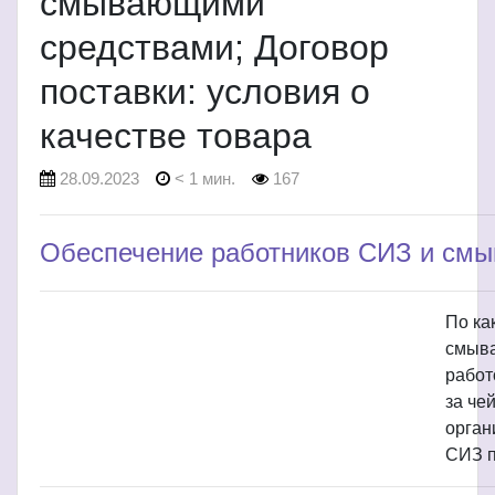
смывающими
средствами; Договор
поставки: условия о
качестве товара
28.09.2023
< 1 мин.
167
Обеспечение работников СИЗ и см
По ка
смыва
работ
за че
орган
СИЗ п