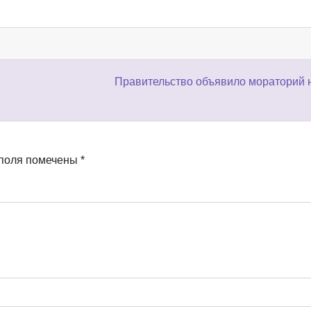
Правительство объявило мораторий 
 поля помечены
*