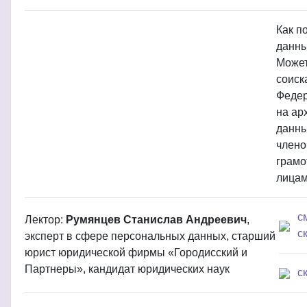
Как п
данны
Может
соиск
Федер
на ар
данны
члено
грамо
лица
с
Лектор:
Румянцев Станислав Андреевич
,
с
эксперт в сфере персональных данных, старший
юрист юридической фирмы «Городисский и
Партнеры», кандидат юридических наук
с