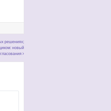
ых решениях;
щиком: новый
огласования