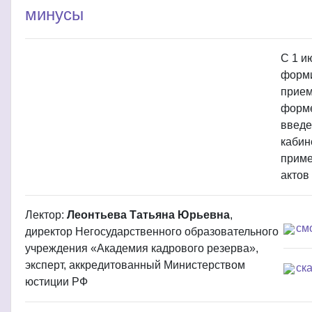
минусы
С 1 и
форми
прием
форме
введе
кабин
приме
актов
Лектор:
Леонтьева Татьяна Юрьевна
,
см
директор Негосударственного образовательного
учреждения «Академия кадрового резерва»,
эксперт, аккредитованный Министерством
ск
юстиции РФ