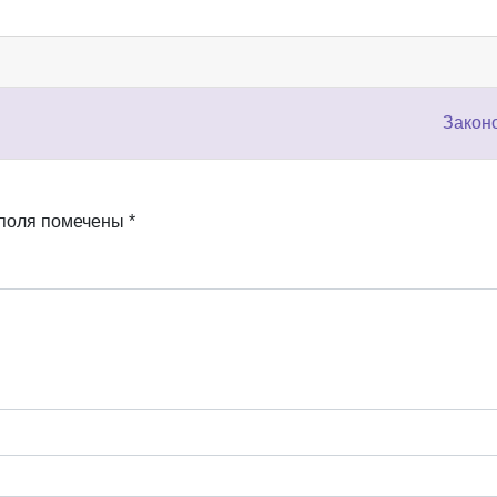
Закон
 поля помечены
*