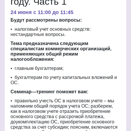
году. Часть 1
24 июня c 11:00 до 11:45
Будут
рассмотрены
вопросы
:
•
налоговый
учет
основных
средств
:
нестандартные
вопросы
.
Тема
предназначена
следующим
специалистам
коммерческих
организаций
,
применяющих
общий
режим
налогообложения
:
•
главным
бухгалтерам
;
•
бухгалтерам
по
учету
капитальных
вложений
и
ОС
.
Семинар
—
тренинг
поможет
вам
:
•
правильно
учесть
ОС
в
налоговом
учете
–
мы
напомним
общий
порядок
учета
ОС
;
разберем
,
как
в
налоговом
учете
отразить
приобретение
основного
средства
с
рассрочкой
платежа
,
доукомплектацию
ОС
,
приобретение
основного
средства
за
счет
субсидии
;
поясним
,
включаются