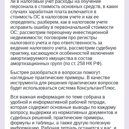
ли
в
налоговый
учет
расходы
на
обучение
персонала
в
стоимость
основных
средств
,
в
каких
случаях
заработная
плата
включается
в
стоимость
ОС
в
налоговом
учете
и
как
ее
определить
;
разберем
,
как
в
налоговом
учете
исправить
ошибку
в
первоначальной
стоимости
ОС
;
рассмотрим
переоценку
инвестиционной
недвижимости
;
поговорим
про
регистры
налогового
учета
и
про
ответственность
за
ведение
налогового
учета
,
рассмотрим
судебную
практику
,
касающуюся
особенностей
включения
амортизируемого
имущества
в
состав
амортизационных
групп
(
по
ст
. 258
НК
РФ
).
Быстрее
разобраться
в
вопросах
помогут
наглядные
практические
примеры
.
В
качестве
инструмента
для
решения
практических
вопросов
будет
использоваться
система
КонсультантПлюс
.
Вся
важная
информация
по
теме
собрана
в
удобной
и
информативной
рабочей
тетради
,
которая
содержит
основные
выводы
по
каждому
вопросу
,
выдержки
из
нормативных
документов
и
судебных
решений
,
практические
примеры
,
формулы
и
таблицы
,
а
также
другую
полезную
информацию
.
Рабочая
тетрадь
останется
у
вас
,
и