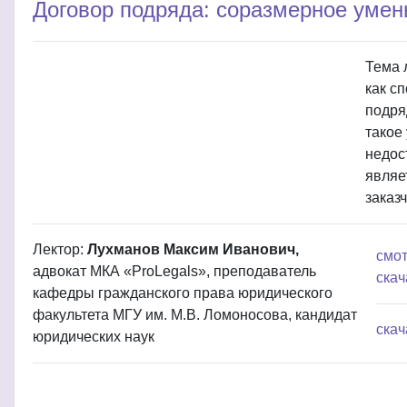
Договор подряда: соразмерное уме
Тема 
как с
подря
такое
недос
являе
заказ
Лектор:
Лухманов Максим Иванович,
смот
адвокат МКА «ProLegals», преподаватель
скач
кафедры гражданского права юридического
факультета МГУ им. М.В. Ломоносова, кандидат
скач
юридических наук