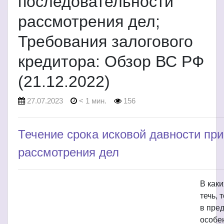
последовательности
рассмотрения дел;
Требования залогового
кредитора: Обзор ВС РФ
(21.12.2022)
27.07.2023
< 1 мин.
156
Течение срока исковой давности пр
рассмотрения дел
В каки
течь,
в пре
особе