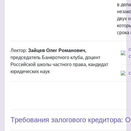
в дел
незак
двух 
котор
срока 
Лектор:
Зайцев Олег Романович,
с
председатель Банкротного клуба, доцент
Российской школы частного права, кандидат
юридических наук
Требования залогового кредитора: О