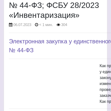
№ 44-ФЗ; ФСБУ 28/2023
«Инвентаризация»
06.07.2023
< 1 мин.
304
Электронная закупка у единственно
№ 44-ФЗ
Как п
у еди
закон
измен
прове
заказ
Как п