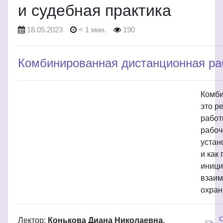
и судебная практика
18.05.2023
< 1 мин.
190
Комбинированная дистанционная ра
Комби
это р
работ
рабоч
устан
и как
иници
взаим
охран
Лектор:
Конькова Диана Николаевна,