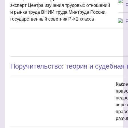
с
эксперт Центра изучения трудовых отношений
и рынка труда ВНИИ труда Минтруда России,
государственный советник РФ 2 класса
Поручительство: теория и судебная 
Какие
право
недос
через
право
разъя