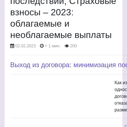
последствий; Страховые
взносы – 2023:
облагаемые и
необлагаемые выплаты
02.02.2023
< 1 мин.
200
Выход из договора: минимизация по
Как и
однос
догов
отказ
разме